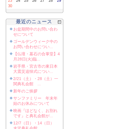
23
24
25
26
27
28
29
30
最近のニュース
お盆期間中のお問い合わ
せについて
ゴールデンウィーク中の
お問い合わせについ...
【仏壇・墓石の合掌堂】4
月28日(火)臨...
岩手県・宮古市の東日本
大震災追悼式につい...
2/21（土）・28（土）一
関典礼会館 ...
新年のご挨拶
サンファミリー 年末年
始のお休みについて
映画『ほどなく、お別れ
です』と典礼会館が...
12/7（日）・14（日）
水沢典礼会館...