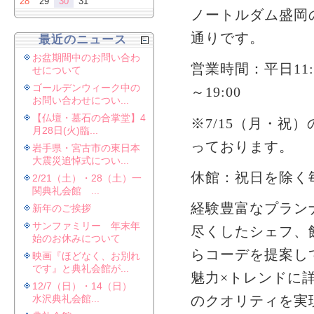
28
29
30
31
ノートルダム盛岡
通りです。
最近のニュース
お盆期間中のお問い合わ
営業時間：平日11:0
せについて
ゴールデンウィーク中の
～19:00
お問い合わせについ...
【仏壇・墓石の合掌堂】4
※7/15（月・祝）の
月28日(火)臨...
っております。
岩手県・宮古市の東日本
大震災追悼式につい...
休館：祝日を除く
2/21（土）・28（土）一
関典礼会館 ...
経験豊富なプラン
新年のご挨拶
サンファミリー 年末年
尽くしたシェフ、
始のお休みについて
らコーデを提案し
映画『ほどなく、お別れ
です』と典礼会館が...
魅力×トレンドに
12/7（日）・14（日）
水沢典礼会館...
のクオリティを実